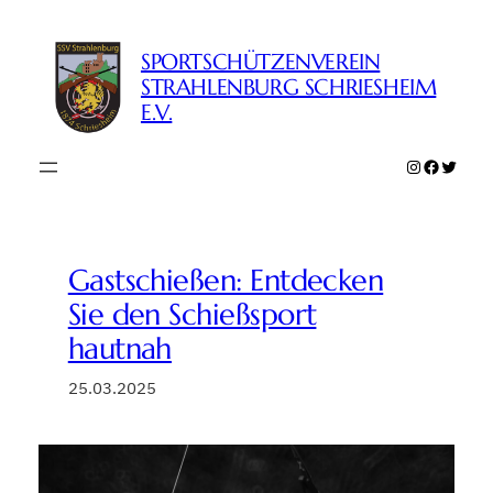
Zum
Inhalt
SPORTSCHÜTZENVEREIN
springen
STRAHLENBURG SCHRIESHEIM
E.V.
Instagram
Faceboo
Twitte
Gastschießen: Entdecken
Sie den Schießsport
hautnah
25.03.2025